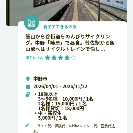
親子でできる体験
飯山から谷街道をのんびりサイクリン
グ。中野「陣屋」で昼食。替佐駅から飯
山駅へはサイクルトレインで愉し...
体力レベル
中野市
2026/04/01 - 2026/11/22
・18歳以上
3～5名様：10,000円 / 1名
2名様：15,000円 /１名
1名様貸切：18,000円
・中・高校生
5,000円 /１名
・ガイド代、保険代、e-bikeレンタル代、昼食代込
み。