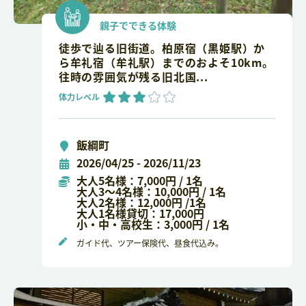
親子でできる体験
徒歩で辿る旧街道。柏原宿（黒姫駅）か
ら牟礼宿（牟礼駅）までのおよそ10km。
往時の雰囲気が残る旧北国...
体力レベル
飯綱町
2026/04/25 - 2026/11/23
大人5名様：7,000円 / 1名
大人3～4名様：10,000円 / 1名
大人2名様：12,000円 /1名
大人1名様貸切：17,000円
小・中・高校生：3,000円 / 1名
ガイド代、ツアー保険代、昼食代込み。