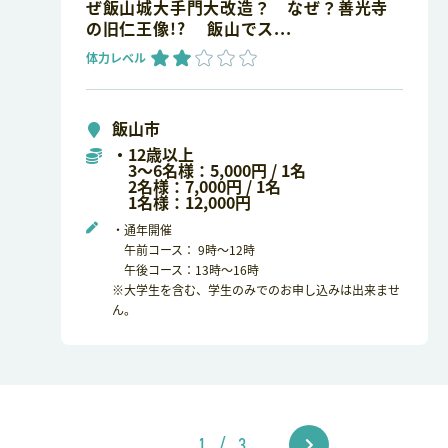
ぜ飯山城大手門大改造？ なぜ？善光寺
の旧仁王像!? 飯山でス...
体力レベル
飯山市
・12歳以上
3～6名様：5,000円 / 1名
2名様：7,000円 / 1名
1名様：12,000円
・通年開催
午前コース： 9時～12時
午後コース：13時～16時
※大学生を含む、学生のみでのお申し込みは出来ませ
ん。
1 / 3
>