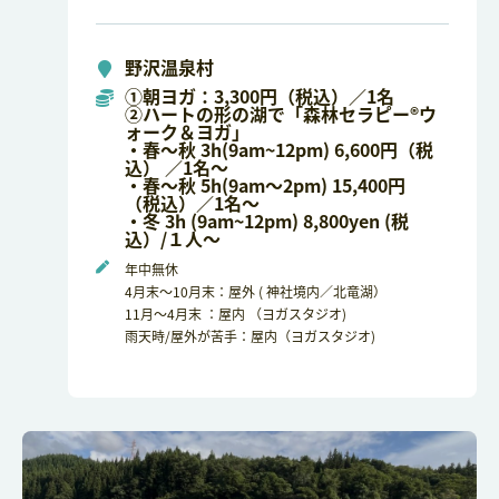
野沢温泉村
①朝ヨガ：3,300円（税込）／1名
②ハートの形の湖で「森林セラピー®ウ
ォーク＆ヨガ」
・春～秋 3h(9am~12pm) 6,600円（税
込） ／1名～
・春～秋 5h(9am～2pm) 15,400円
（税込）／1名～
・冬 3h (9am~12pm) 8,800yen (税
込）/１人～
年中無休
4月末～10月末：屋外 ( 神社境内／北竜湖）
11月～4月末 ：屋内 （ヨガスタジオ)
雨天時/屋外が苦手：屋内（ヨガスタジオ)