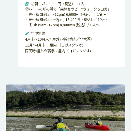
①朝ヨガ：3,300円（税込）／1名
②ハートの形の湖で「森林セラピー®ウォーク＆ヨガ」
・春～秋 3h(9am~12pm) 6,600円（税込） ／1名～
・春～秋 5h(9am～2pm) 15,400円（税込）／1名～
・冬 3h (9am~12pm) 8,800yen (税込）/１人～
年中無休
4月末～10月末：屋外 ( 神社境内／北竜湖）
11月～4月末 ：屋内 （ヨガスタジオ)
雨天時/屋外が苦手：屋内（ヨガスタジオ)