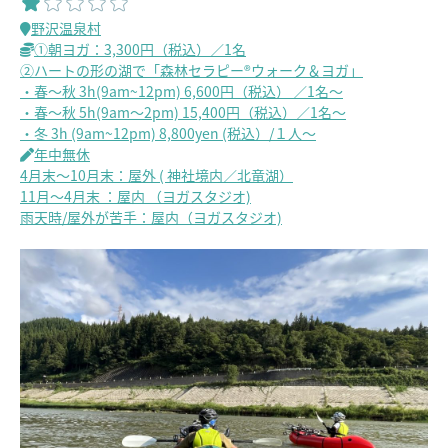
野沢温泉村
①朝ヨガ：3,300円（税込）／1名
②ハートの形の湖で「森林セラピー®ウォーク＆ヨガ」
・春～秋 3h(9am~12pm) 6,600円（税込） ／1名～
・春～秋 5h(9am～2pm) 15,400円（税込）／1名～
・冬 3h (9am~12pm) 8,800yen (税込）/１人～
年中無休
4月末～10月末：屋外 ( 神社境内／北竜湖）
11月～4月末 ：屋内 （ヨガスタジオ)
雨天時/屋外が苦手：屋内（ヨガスタジオ)