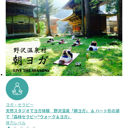
ヨガ・セラピー
天然スタジオでヨガ体験 野沢温泉「朝ヨガ」 ＆ ハート形の湖
で「森林セラピー®ウォーク＆ヨガ」
体力レベル