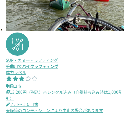
SUP・カヌー・ラフティング
千曲川でバイクラフティング
体力レベル
飯山市
13,200円（税込）※レンタル込み（自艇持ち込み時は1,000割
引）
７月～１０月末
天候等のコンディションにより中止の場合があります