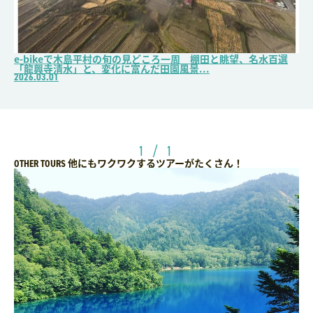
e-bikeで木島平村の旬の見どころ一周 棚田と眺望、名水百選
「龍興寺清水」と、変化に富んだ田園風景...
2026.03.01
1 / 1
他にもワクワクするツアーがたくさん！
OTHER TOURS