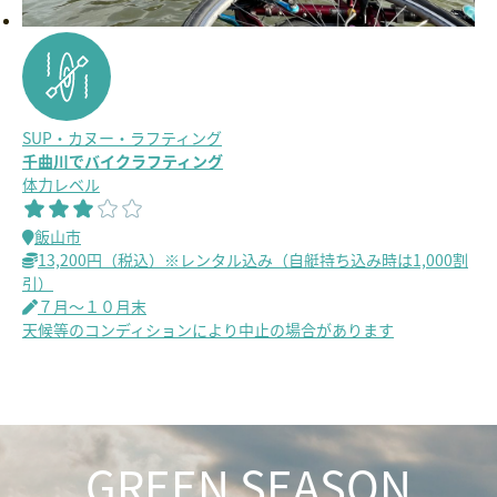
SUP・カヌー・ラフティング
千曲川でバイクラフティング
体力レベル
飯山市
13,200円（税込）※レンタル込み（自艇持ち込み時は1,000割
引）
７月～１０月末
天候等のコンディションにより中止の場合があります
GREEN SEASON