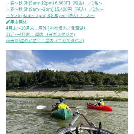
・春～秋 3h(9am~12pm) 6,600円（税込） ／1名～
・春～秋 5h(9am～2pm) 15,400円（税込）／1名～
・冬 3h (9am~12pm) 8,800yen (税込）/１人～
年中無休
4月末～10月末：屋外 ( 神社境内／北竜湖）
11月～4月末 ：屋内 （ヨガスタジオ)
雨天時/屋外が苦手：屋内（ヨガスタジオ)