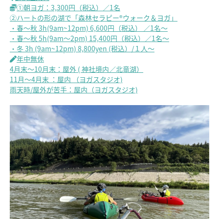
①朝ヨガ：3,300円（税込）／1名
②ハートの形の湖で「森林セラピー®ウォーク＆ヨガ」
・春～秋 3h(9am~12pm) 6,600円（税込） ／1名～
・春～秋 5h(9am～2pm) 15,400円（税込）／1名～
・冬 3h (9am~12pm) 8,800yen (税込）/１人～
年中無休
4月末～10月末：屋外 ( 神社境内／北竜湖）
11月～4月末 ：屋内 （ヨガスタジオ)
雨天時/屋外が苦手：屋内（ヨガスタジオ)