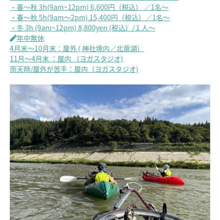
・春～秋 3h(9am~12pm) 6,600円（税込） ／1名～
・春～秋 5h(9am～2pm) 15,400円（税込）／1名～
・冬 3h (9am~12pm) 8,800yen (税込）/１人～
年中無休
4月末～10月末：屋外 ( 神社境内／北竜湖）
11月～4月末 ：屋内 （ヨガスタジオ)
雨天時/屋外が苦手：屋内（ヨガスタジオ)