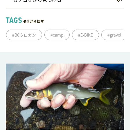
TAGS
タグから探す
#BCクロカン
#camp
#E-BIKE
#gravel