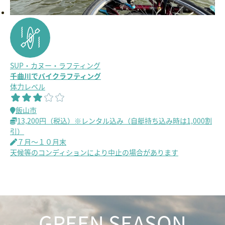
SUP・カヌー・ラフティング
千曲川でバイクラフティング
体力レベル
飯山市
13,200円（税込）※レンタル込み（自艇持ち込み時は1,000割
引）
７月～１０月末
天候等のコンディションにより中止の場合があります
GREEN SEASON