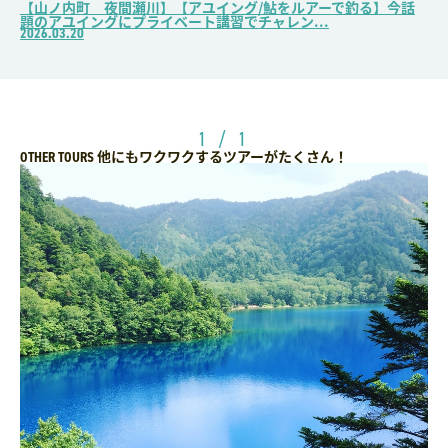
【山ノ内町 夜間瀬川】【アユイング/鮎をルアーで釣る】今話
題のアユイングにプライベート講習でチャレン...
2026.03.20
1 / 1
他にもワクワクするツアーがたくさん！
OTHER TOURS