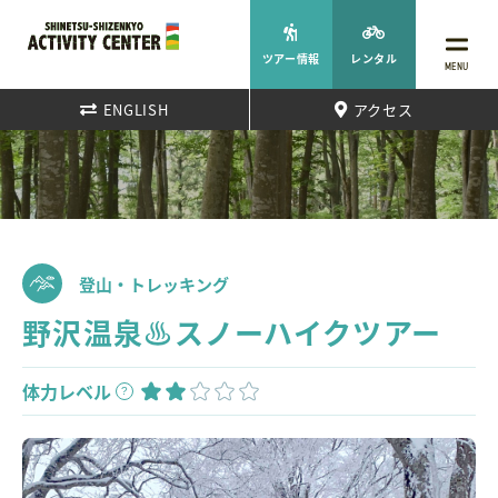
ツアー情報
レンタル
MENU
ENGLISH
アクセス
登山・トレッキング
野沢温泉♨スノーハイクツアー
体力レベル
?