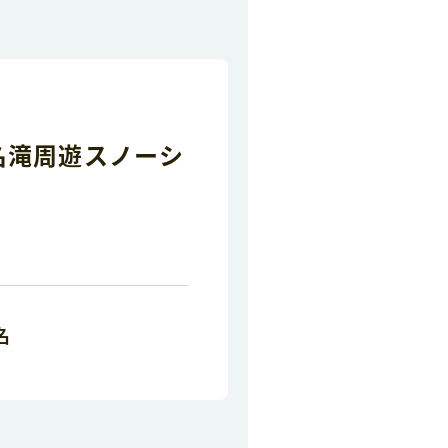
名滝周遊スノーシ
名