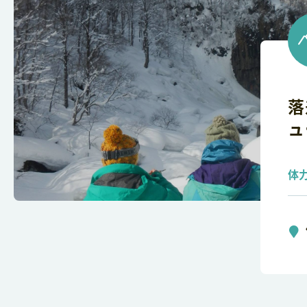
落
ュ
体