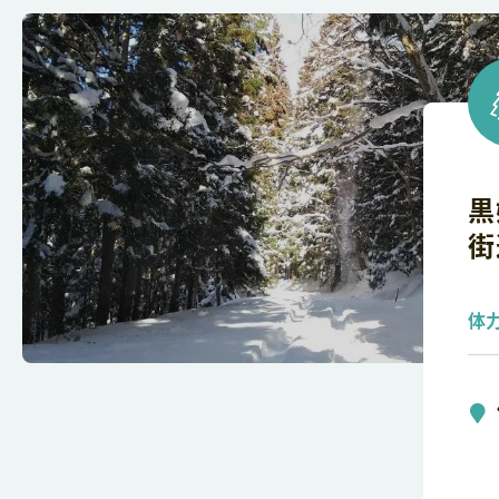
黒
街
体