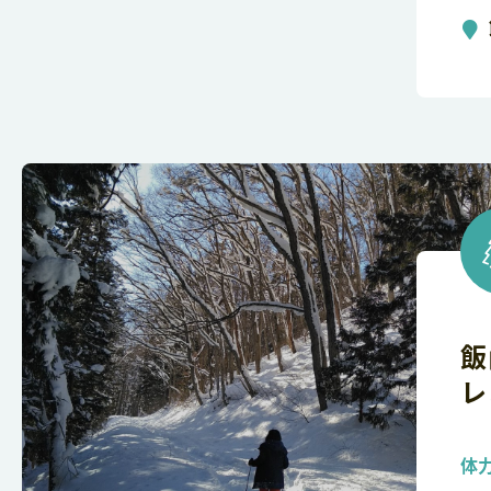
飯
レ
体