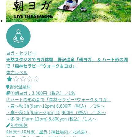
ヨガ・セラピー
天然スタジオでヨガ体験 野沢温泉「朝ヨガ」 ＆ ハート形の湖
で「森林セラピー®ウォーク＆ヨガ」
体力レベル
野沢温泉村
①朝ヨガ：3,300円（税込）／1名
②ハートの形の湖で「森林セラピー®ウォーク＆ヨガ」
・春～秋 3h(9am~12pm) 6,600円（税込） ／1名～
・春～秋 5h(9am～2pm) 15,400円（税込）／1名～
・冬 3h (9am~12pm) 8,800yen (税込）/１人～
年中無休
4月末～10月末：屋外 ( 神社境内／北竜湖）