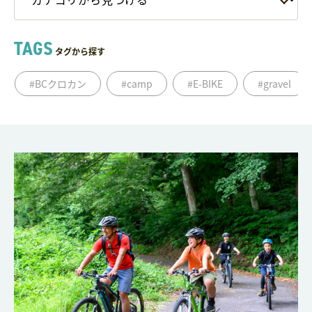
TAGS
タグから探す
#BCクロカン
#camp
#E-BIKE
#gravel