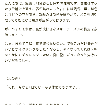
こんにちは。飯山市地域おこし協力隊佐川です。信越はすっ
かり雪解けを迎え、春が訪れました。山には残雪、里には色
とりどりの花が咲き、新緑の芽吹きが鮮やかで、どこを切り
取っても絵になる風景が広がっております。
が、つまりそれは、私が大好きなスキーシーズンの終焉を意
味します…。
はぁ、また半年以上雪で遊べないのか。でもこれだけ景色が
いいとサイクリングもしたくなるし、暑くなってくればSUP
なんかにもチャレンジしたい。夏山登山だってきっと気持ち
いいだろうし…。
（天の声）
「それ、今なら1日でぜーんぶ体験できますよ。」
えっ！？誰？（隣から聞こえたような…）