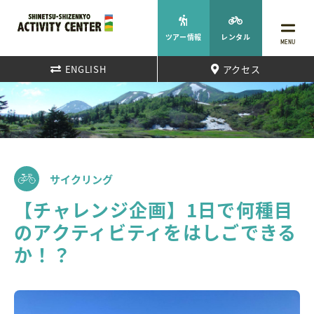
ツアー情報
レンタル
MENU
ENGLISH
アクセス
サイクリング
【チャレンジ企画】1日で何種目
のアクティビティをはしごできる
か！？