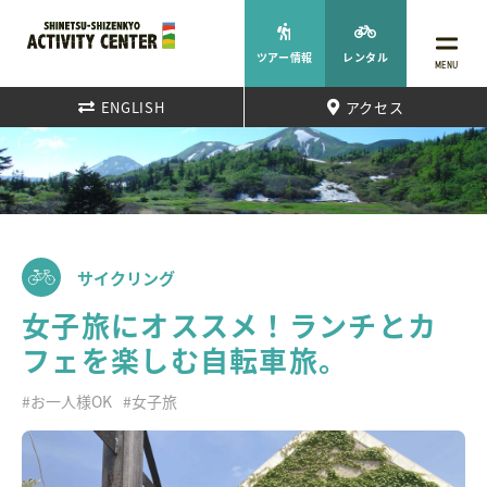
ツアー情報
レンタル
MENU
ENGLISH
アクセス
サイクリング
女子旅にオススメ！ランチとカ
フェを楽しむ自転車旅。
#お一人様OK
#女子旅