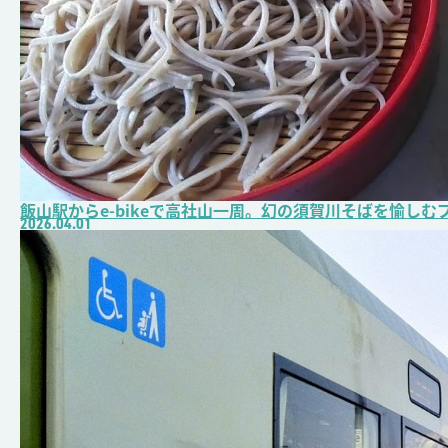
飯山駅からe-bikeで高社山一周。幻の須賀川そばを愉しむ
2026.04.01