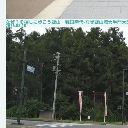
なぜ？を探しに歩こう飯山 戦国時代-なぜ飯山城大手門大改
2026.03.10