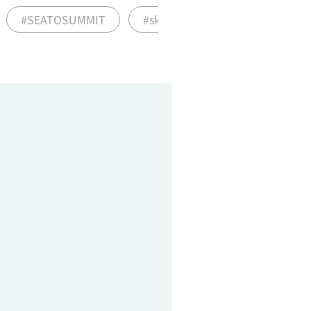
#SEATOSUMMIT
#ski
#snowboard
#