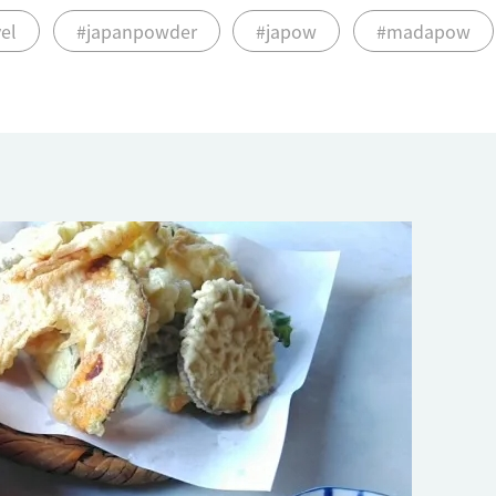
el
#japanpowder
#japow
#madapow