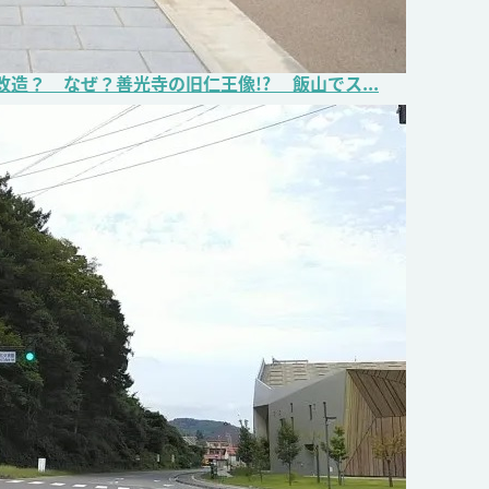
造？ なぜ？善光寺の旧仁王像!? 飯山でス...