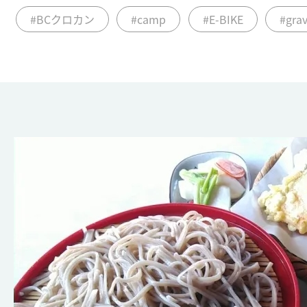
#BCクロカン
#camp
#E-BIKE
#grav