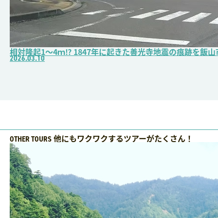
相対隆起1～4ｍ⁉ 1847年に起きた善光寺地震の痕跡を飯
2026.03.10
他にもワクワクするツアーがたくさん！
OTHER TOURS