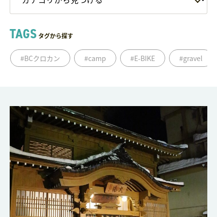
TAGS
タグから探す
#BCクロカン
#camp
#E-BIKE
#gravel