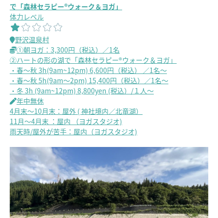
で「森林セラピー®ウォーク＆ヨガ」
体力レベル
野沢温泉村
①朝ヨガ：3,300円（税込）／1名
②ハートの形の湖で「森林セラピー®ウォーク＆ヨガ」
・春～秋 3h(9am~12pm) 6,600円（税込） ／1名～
・春～秋 5h(9am～2pm) 15,400円（税込）／1名～
・冬 3h (9am~12pm) 8,800yen (税込）/１人～
年中無休
4月末～10月末：屋外 ( 神社境内／北竜湖）
11月～4月末 ：屋内 （ヨガスタジオ)
雨天時/屋外が苦手：屋内（ヨガスタジオ)