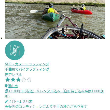
SUP・カヌー・ラフティング
千曲川でバイクラフティング
体力レベル
飯山市
13,200円（税込）※レンタル込み（自艇持ち込み時は1,000割
引）
７月～１０月末
天候等のコンディションにより中止の場合があります