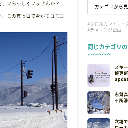
方、いらっしゃいませんか？
い、この真っ白で雪がモコモコ
#クロスカントリー
#チャレンジ企画
同じカテゴリの
スキー
報更新中
updat
志賀高
ヶ所
穴場
ロー