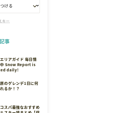
スキー
記事
エリアガイド 毎日情
 Snow Report is
ed daily!
原のゲレンデ1日に何
滑れるか！？
でコスパ最強なおすすめ
カルスキー場まとめ【信